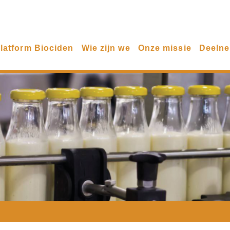
latform Biociden
Wie zijn we
Onze missie
Deeln